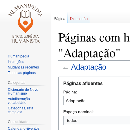
Página
Discussão
Páginas com h
"Adaptação"
Humanipedia
Instruções
←
Adaptação
Mudanças recentes
Todas as páginas
Saltar
Saltar
Categorias
Páginas afluentes
para
para
Dicionário do Novo
Página:
a
a
Humanismo
navegação
pesquisa
Autoliberação
vocabulário
Categorias, lista
Espaço nominal:
completa
todos
Comunidade
Calendário-Eventos