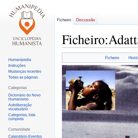
Ficheiro
Discussão
Ficheiro:Adat
Saltar
Saltar
Ficheiro
Histó
Humanipedia
para
para
Instruções
a
a
Mudanças recentes
navegação
pesquisa
Todas as páginas
Categorias
Dicionário do Novo
Humanismo
Autoliberação
vocabulário
Categorias, lista
completa
Comunidade
Calendário-Eventos